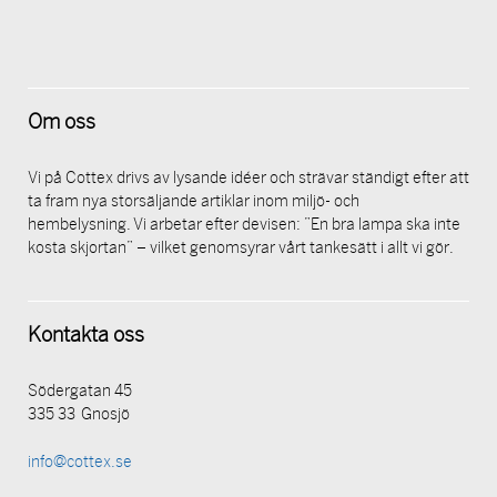
Om oss
Vi på Cottex drivs av lysande idéer och strävar ständigt efter att
ta fram nya storsäljande artiklar inom miljö- och
hembelysning. Vi arbetar efter devisen: ”En bra lampa ska inte
kosta skjortan” – vilket genomsyrar vårt tankesätt i allt vi gör.
Kontakta oss
Södergatan 45
335 33 Gnosjö
info@cottex.se