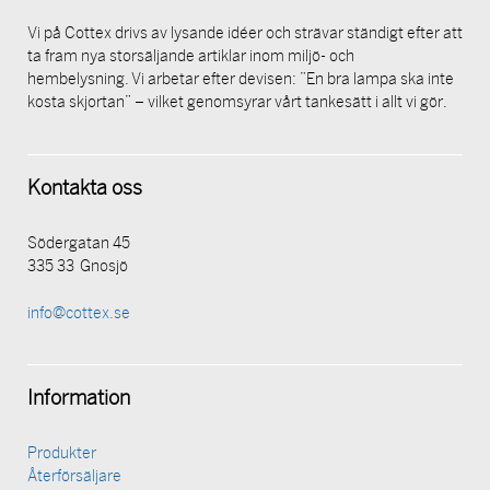
Vi på Cottex drivs av lysande idéer och strävar ständigt efter att
ta fram nya storsäljande artiklar inom miljö- och
hembelysning. Vi arbetar efter devisen: ”En bra lampa ska inte
kosta skjortan” – vilket genomsyrar vårt tankesätt i allt vi gör.
Kontakta oss
Södergatan 45
335 33 Gnosjö
info@cottex.se
Information
Produkter
Återförsäljare