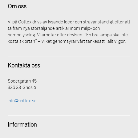
Om oss
Vi på Cottex drivs av lysande idéer och strävar ständigt efter att
ta fram nya storsäljande artiklar inom miljö- och
hembelysning. Vi arbetar efter devisen: ”En bra lampa ska inte
kosta skjortan” – vilket genomsyrar vårt tankesätt i allt vi gör.
Kontakta oss
Södergatan 45
335 33 Gnosjö
info@cottex.se
Information