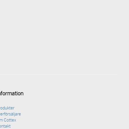
nformation
rodukter
erförsäljare
m Cottex
ontakt