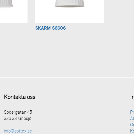
SKÄRM S6606
Kontakta oss
I
Södergatan 45
P
335 33 Gnosjö
Åt
O
K
info@cottex.se