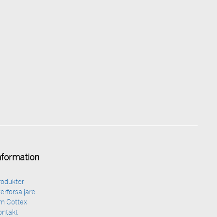
nformation
rodukter
erförsäljare
m Cottex
ontakt