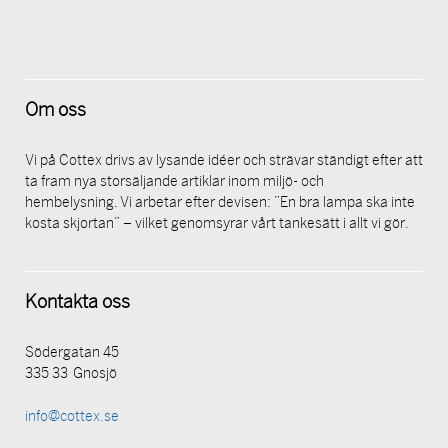
Om oss
Vi på Cottex drivs av lysande idéer och strävar ständigt efter att
ta fram nya storsäljande artiklar inom miljö- och
hembelysning. Vi arbetar efter devisen: ”En bra lampa ska inte
kosta skjortan” – vilket genomsyrar vårt tankesätt i allt vi gör.
Kontakta oss
Södergatan 45
335 33 Gnosjö
info@cottex.se