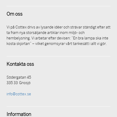
Om oss
Vi på Cottex drivs av lysande idéer och strävar ständigt efter att
ta fram nya storsäljande artiklar inom miljö- och
hembelysning. Vi arbetar efter devisen: ”En bra lampa ska inte
kosta skjortan” – vilket genomsyrar vårt tankesätt i allt vi gör.
Kontakta oss
Södergatan 45
335 33 Gnosjö
info@cottex.se
Information