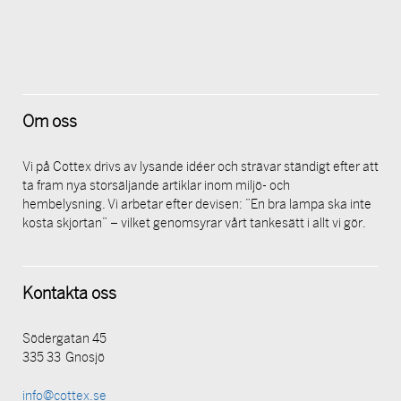
Om oss
Vi på Cottex drivs av lysande idéer och strävar ständigt efter att
ta fram nya storsäljande artiklar inom miljö- och
hembelysning. Vi arbetar efter devisen: ”En bra lampa ska inte
kosta skjortan” – vilket genomsyrar vårt tankesätt i allt vi gör.
Kontakta oss
Södergatan 45
335 33 Gnosjö
info@cottex.se