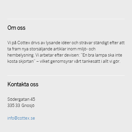
Om oss
Vi på Cottex drivs av lysande idéer och strävar ständigt efter att
ta fram nya storsäljande artiklar inom miljö- och
hembelysning. Vi arbetar efter devisen: ”En bra lampa ska inte
kosta skjortan” – vilket genomsyrar vårt tankesätt i allt vi gör.
Kontakta oss
Södergatan 45
335 33 Gnosjö
info@cottex.se