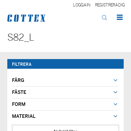
LOGGA IN
REGISTRERA DIG
OK
S82_L
FILTRERA
FÄRG
FÄSTE
FORM
MATERIAL