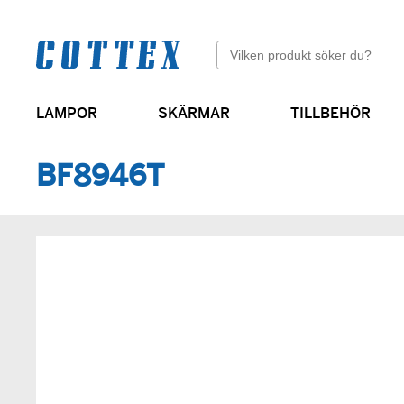
Sök
LAMPOR
SKÄRMAR
TILLBEHÖR
Cylinderformade skärmar
BF8946T