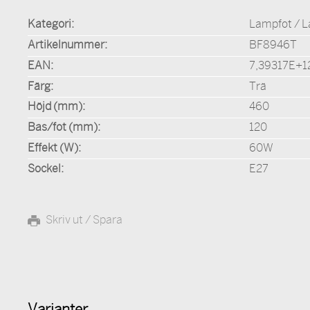
Kategori:
Lampfot / 
Artikelnummer:
BF8946T
EAN:
7,39317E+1
Färg:
Trä
Höjd (mm):
460
Bas/fot (mm):
120
Effekt (W):
60W
Sockel:
E27
Skriv ut / Spara