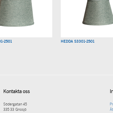
1-2501
HEDDA S3301-2501
Kontakta oss
I
Södergatan 45
P
335 33 Gnosjö
Åt