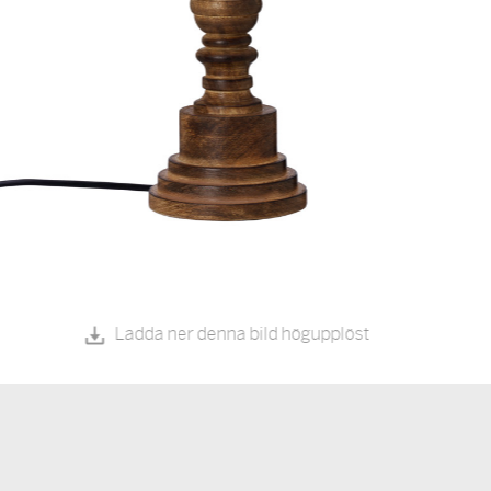
Ladda ner denna bild högupplöst