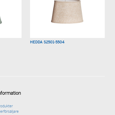
HEDDA S2501-5504
nformation
rodukter
erförsäljare