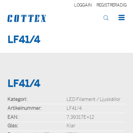
LOGGA IN
REGISTRERA DIG
LF41/4
OK
LF41/4
Kategori:
LED Filament / Ljuskällor
Artikelnummer:
LF41/4
EAN:
7,39317E+12
Glas:
Klar