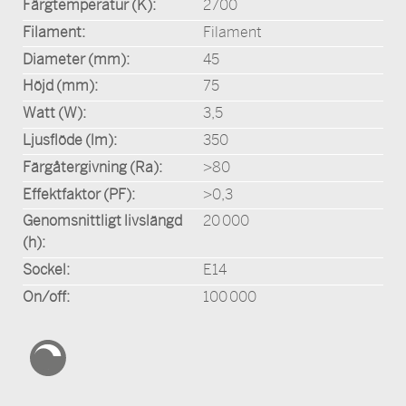
Färgtemperatur (K):
2700
Filament:
Filament
Diameter (mm):
45
Höjd (mm):
75
Watt (W):
3,5
Ljusflöde (lm):
350
Färgåtergivning (Ra):
>80
Effektfaktor (PF):
>0,3
Genomsnittligt livslängd
20 000
(h):
Sockel:
E14
On/off:
100 000