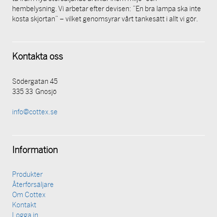
hembelysning. Vi arbetar efter devisen: ”En bra lampa ska inte
kosta skjortan” – vilket genomsyrar vårt tankesätt i allt vi gör.
Kontakta oss
Södergatan 45
335 33 Gnosjö
info@cottex.se
Information
Produkter
Återförsäljare
Om Cottex
Kontakt
Logga in