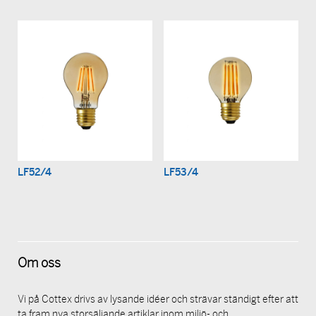
LF52/4
LF53/4
Om oss
Vi på Cottex drivs av lysande idéer och strävar ständigt efter att
ta fram nya storsäljande artiklar inom miljö- och