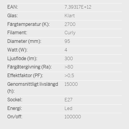
EAN:
7,39317E+12
Glas:
Klart
Färgtemperatur (K):
2700
Filament:
Curly
Diameter (mm):
95
Watt (W):
4
Ljusflöde (lm):
300
Färgåtergivning (Ra):
>80
Effektfaktor (PF):
>0,5
Genomsnittligt livslängd
15000
(h):
Sockel:
E27
Energi:
Led
On/off:
100000