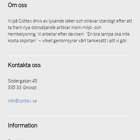
Om oss
Vi på Cottex drivs av lysande idéer och strävar ständigt efter att
ta fram nya storsäljande artiklar inom miljö- och
hembelysning. Vi arbetar efter devisen: ”En bra lampa ska inte
kosta skjortan” – vilket genomsyrar vårt tankesätt i allt vi gör.
Kontakta oss
Södergatan 45
335 33 Gnosjö
info@cottex.se
Information