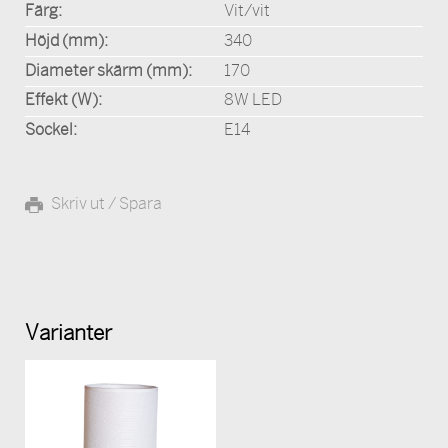
Färg:
Vit/vit
Höjd (mm):
340
Diameter skärm (mm):
170
Effekt (W):
8W LED
Sockel:
E14
Skriv ut / Spara
Varianter