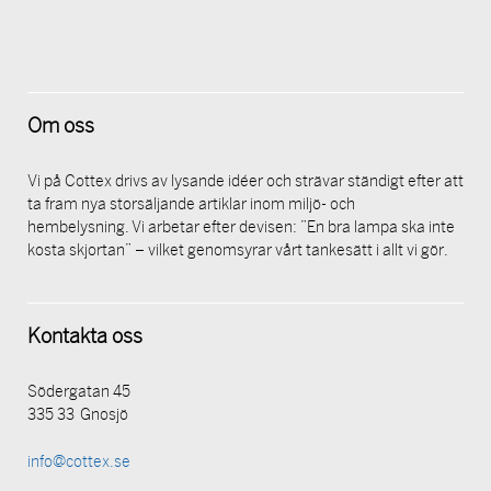
Om oss
Vi på Cottex drivs av lysande idéer och strävar ständigt efter att
ta fram nya storsäljande artiklar inom miljö- och
hembelysning. Vi arbetar efter devisen: ”En bra lampa ska inte
kosta skjortan” – vilket genomsyrar vårt tankesätt i allt vi gör.
Kontakta oss
Södergatan 45
335 33 Gnosjö
info@cottex.se