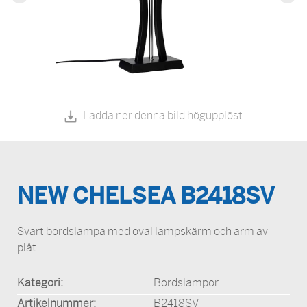
Ladda ner denna bild högupplöst
NEW CHELSEA B2418SV
Svart bordslampa med oval lampskärm och arm av
plåt.
Kategori:
Bordslampor
Artikelnummer:
B2418SV