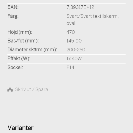
EAN:
7,39317E+12
Färg:
Svart/Svart textilskärm,
oval
Höjd (mm):
470
Bas/fot (mm):
145-90
Diameter skärm (mm):
200-250
Effekt (W):
1x 40W
Sockel:
E14
Skriv ut / Spara
Varianter