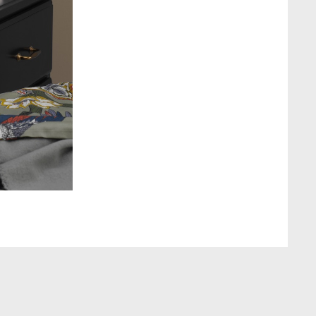
ild högupplöst