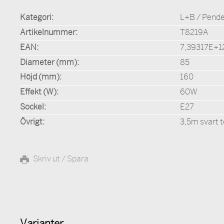
Kategori:
L+B / Pende
Artikelnummer:
T8219A
EAN:
7,39317E+1
Diameter (mm):
85
Höjd (mm):
160
Effekt (W):
60W
Sockel:
E27
Övrigt:
3,5m svart t
Skriv ut / Spara