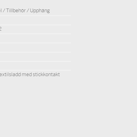
l / Tillbehör / Upphäng
2
extilsladd med stickkontakt