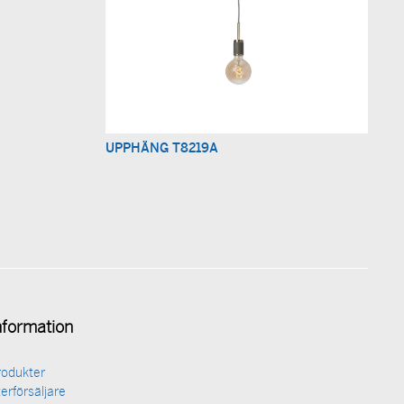
UPPHÄNG T8219A
nformation
rodukter
erförsäljare