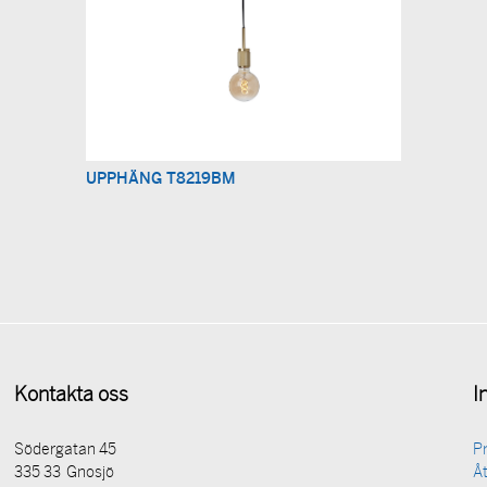
UPPHÄNG T8219BM
Kontakta oss
I
Södergatan 45
P
335 33 Gnosjö
Åt