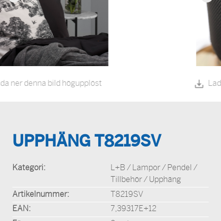
Ladda ner denna bild högupplöst
UPPHÄNG T8219SV
Kategori:
L+B / Lampor / Pendel /
Tillbehör / Upphäng
Artikelnummer:
T8219SV
EAN:
7,39317E+12