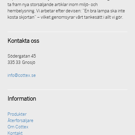
ta fram nya storsäljande artiklar inom miljö- och
hembelysning. Vi arbetar efter devisen: ”En bra lampa ska inte
kosta skjortan” – vilket genomsyrar vårt tankesätt i allt vi gör.
Kontakta oss
Södergatan 45
335 33 Gnosjö
info@cottex.se
Information
Produkter
Återförsäljare
Om Cottex
Kontakt